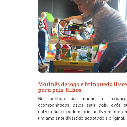
Matinês de jogo e brinquedo livr
para pais-filhos
No período da manhã, as criança
acompanhadas pelos seus pais, avós o
outro adulto podem brincar livremente e
um ambiente divertido adaptado e original.