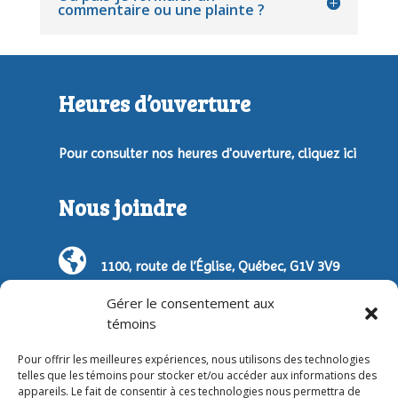
commentaire ou une plainte ?
Heures d’ouverture
Pour consulter nos heures d'ouverture,
cliquez ici
Nous joindre
1100, route de l’Église, Québec, G1V 3V9
(La ludothèque est située à l'intérieur de la
Gérer le consentement aux
bibliothèque Monique-Corriveau)
témoins
(418) 641-6301 poste 4081
Pour offrir les meilleures expériences, nous utilisons des technologies
telles que les témoins pour stocker et/ou accéder aux informations des
presidence@ludothequesaintefoy.org
appareils. Le fait de consentir à ces technologies nous permettra de